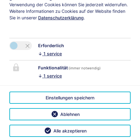
Verwendung der Cookies können Sie jederzeit widerrufen.
Weitere Informationen zu Cookies auf der Website finden
Sie in unserer
Datenschutzerklärung
.
KONTAKT
LINKS
Villa
Himmlgassl
Gerlinde Erler
Erforderlich
Bitte aktivieren Sie in den
Zellbergeben 41
↓
1
service
Cookie Einstellungen die
6277 Zellberg
Option "Funktionalität"
Funktionalität
(immer notwendig)
für die korrekte Map-
Tel.:
+43 660
↓
1
service
Darstellung
5014750
Cookie Einstellungen
Einstellungen speichern
E-Mail:
info@villa-
Ablehnen
himmlgassl.tirol
Alle akzeptieren
Impressum
|
Datenschutz
|
Reiseversicherungsvertrag widerrufen
|