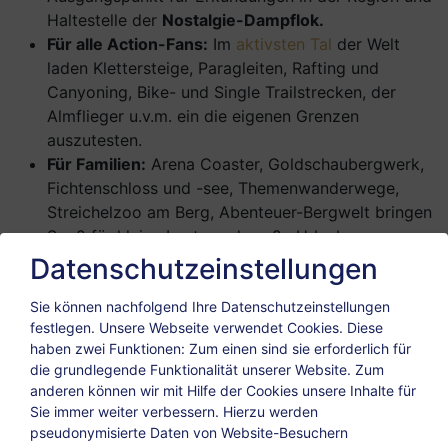
Haltestelle der
Nostalgie-Dampflok.
Für alle Action-Fans:
Im
aktivsten Tal
der Welt
laden Klettersteige, Paragleiten, Rafting und
Canyoning, Bike- und Single Trailstrecken, der
Almflieger u.v.m. ein die eigenen Grenzen
auszutesten.
Für Familien:
Arena Coaster, Goldschaubergwerk,
Fichtenschloss und -see, Themenwanderwege,
Streichelzoo am Berg, Abenteuer-Bergwelt bringen
Spaß für kleine Leute und große Urlauber.
Die Region erschmecken:
Das
BrauKunstHaus
Datenschutzeinstellungen
von Zillertal Bier der Brauerei Zell am Ziller
Sie können nachfolgend Ihre Datenschutzeinstellungen
vermittelt Einblicke in Tradition und Gegenwart
festlegen.
Unsere Webseite verwendet Cookies. Diese
von Tirols ältester Privatbrauerei. Und natürlich
haben zwei Funktionen: Zum einen sind sie erforderlich für
können die Bierspezialitäten auch verkostet
die grundlegende Funktionalität unserer Website. Zum
werden. Tipp:
Gauder-Fest
– jedes erste
anderen können wir mit Hilfe der Cookies unsere Inhalte für
Wochenende im Mai findet das traditionelle
Sie immer weiter verbessern. Hierzu werden
Frühlings- und Trachtenfest in Zell am Ziller statt.
pseudonymisierte Daten von Website-Besuchern