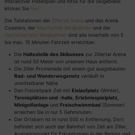
Interaktiver Pistenplan und Infos für die Skigebiete:
klicken Sie
hier
Die Talstationen der
Zillertal Arena
und des Arena
Coasters, der
Mayrhofner Bergbahnen
und der
Hochzillertaler Bergbahnen
sind alle innerhalb von 5
bis max. 15 Minuten Fahrzeit erreichbar.
Die
Haltestelle des Skibusses
zur Zillertal Arena
ist rund 50 Meter von unserem Haus entfernt.
Die Ziller Promenade mit einem gut ausgebauten
Rad- und Wanderwegenetz
verläuft in
unmittelbarer Nähe
Den Freizeitpark Zell mit
Eislaufplatz
(Winter),
Tennisplätzen und -halle
,
Erlebnisspielplatz,
Minigolfanlage
und
Freischwimmbad
(Sommer)
erreichen Sie in nur 5 Gehminuten.
Der Ortskern ist in rund 500 m Entfernung. Dort
befindet sich auch der Bahnhof von Zell am Ziller,
Ausgangspunkt für Erkundungen in der Region und