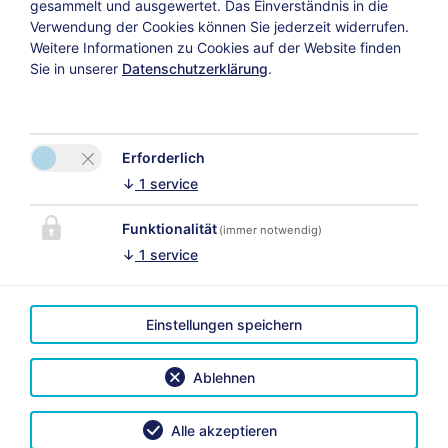
gesammelt und ausgewertet. Das Einverständnis in die
Wir haben jede Menge Tipps und Vorschläge für Ski-,
Verwendung der Cookies können Sie jederzeit widerrufen.
Wander- und Spaziergangs Touren sowie Ausflugsziele
Weitere Informationen zu Cookies auf der Website finden
in die nahe oder auch weitere Umgebung. Nutzen Sie
Sie in unserer
Datenschutzerklärung
.
unser Insider-Wissen, sprechen Sie uns an!
Erforderlich
↓
1
service
Funktionalität
(immer notwendig)
↓
1
service
Einstellungen speichern
KONTAKT
LINKS
Villa
Ablehnen
Himmlgassl
Gerlinde Erler
Alle akzeptieren
Bitte aktivieren Sie in den
Zellbergeben 41